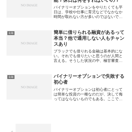
能？休日は何をすればいいの？
る。
バイナリーオプションをやりたくても平
日は、学校や仕事に育児などでなかなか
時間が取れない方が多いのではないでし
ょうか。なぜバイナリーオプションは土
日に出来ないのか？また、平日以外にも
取引できる業者はあるのかやデモの特徴
簡単に借りられる融資があるって
金融
なども紹介します。
本当？他で通用しない人もチャン
スあり
ブラックでも借りれる金融は基本的にな
い。それでも借りたいと思うのが人間と
言える。そうした状況の中、極甘審査フ
ァイナンスと呼ばれる審査がかなり甘い
業者が登場している。これらの業者は融
資を受けられる可能性がかなり高くなっ
バイナリーオプションで失敗する
金融
ているものの、本当に安心できるか確認
初心者
しておく必要があるだろう。
バイナリーオプションは初心者にとって
は簡単な投資の一種なのだが、決して侮
ってはならないものでもある。ここでは
そんな初心者が失敗しないバイナリーオ
プションの注意点を紹介するので、ぜひ
始める前に確認しておいてほしい。