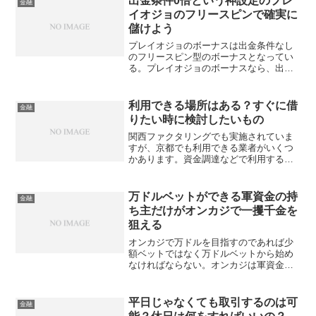
出金条件0倍という神設定のプレ
金融
イオジョのフリースピンで確実に
儲けよう
プレイオジョのボーナスは出金条件なし
のフリースピン型のボーナスとなってい
る。プレイオジョのボーナスなら、出金
条件を達成させるというストレスなしに
ボーナスマネーの勝利金を出金できるた
め、ほかのオンカジより簡単に儲けられ
利用できる場所はある？すぐに借
金融
る。プレイオジョのフリースピンを受け
りたい時に検討したいもの
取って確実な勝利金をゲットしよう。
関西ファクタリングでも実施されていま
すが、京都でも利用できる業者がいくつ
かあります。資金調達などで利用する際
は売掛の債権を準備する必要があり、す
ぐに手放せる状況を作る必要がありま
す。手続きの時間等も踏まえた上で、利
万ドルベットができる軍資金の持
金融
用する業者を選ぶといいでしょう。
ち主だけがオンカジで一攫千金を
狙える
オンカジで万ドルを目指すのであれば少
額ベットではなく万ドルベットから始め
なければならない。オンカジは軍資金の
潤沢さだけに結果が左右されるような場
所であるため、少額ベットから万ドルを
目指すという一攫千金の夢は、スタート
平日じゃなくても取引するのは可
金融
地点から間違っているということができ