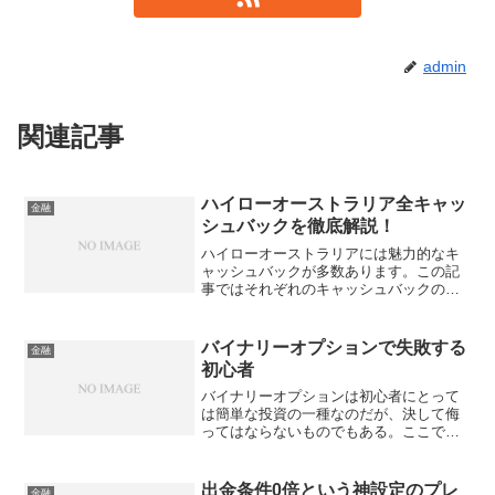
admin
関連記事
ハイローオーストラリア全キャッ
金融
シュバックを徹底解説！
ハイローオーストラリアには魅力的なキ
ャッシュバックが多数あります。この記
事ではそれぞれのキャッシュバックの特
徴を分かりやすく解説します。有効的に
使いこなせるよう受け取り方や条件を把
握しておきましょう。
バイナリーオプションで失敗する
金融
初心者
バイナリーオプションは初心者にとって
は簡単な投資の一種なのだが、決して侮
ってはならないものでもある。ここでは
そんな初心者が失敗しないバイナリーオ
プションの注意点を紹介するので、ぜひ
始める前に確認しておいてほしい。
出金条件0倍という神設定のプレ
金融