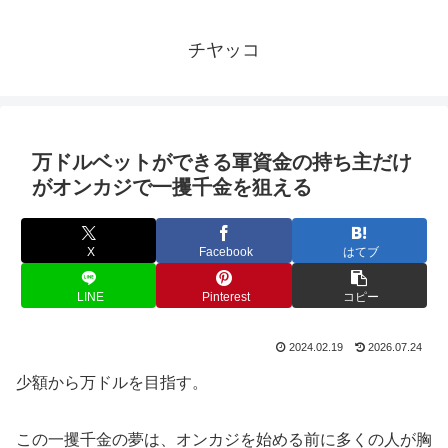
チヤッコ
万ドルベットができる軍資金の持ち主だけ
がオンカジで一攫千金を狙える
X
Facebook
はてブ
LINE
Pinterest
コピー
2024.02.19
2026.07.24
少額から万ドルを目指す。
この一攫千金の夢は、オンカジを始める前に多くの人が胸