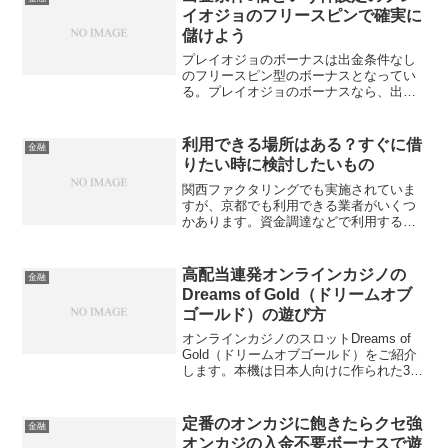
イオジョのフリースピンで確実に
儲けよう
プレイオジョのボーナスは出金条件なし
のフリースピン型のボーナスとなってい
る。プレイオジョのボーナスなら、出金
条件を達成させるというストレスなしに
ボーナスマネーの勝利金を出金できるた
め、ほかのオンカジより簡単に儲けられ
利用できる場所はある？すぐに借
金融
る。プレイオジョのフリースピンを受け
りたい時に検討したいもの
取って確実な勝利金をゲットしよう。
関西ファクタリングでも実施されていま
すが、京都でも利用できる業者がいくつ
かあります。資金調達などで利用する際
は売掛の債権を準備する必要があり、す
ぐに手放せる状況を作る必要がありま
す。手続きの時間等も踏まえた上で、利
高配当連発オンラインカジノの
金融
用する業者を選ぶといいでしょう。
Dreams of Gold（ドリームオブ
ゴールド）の遊び方
オンラインカジノのスロットDreams of
Gold（ドリームオブゴールド）をご紹介
します。本機は日本人向けに作られた3×3
のスロットです。15倍以上の配当
BIGWINが連発するゲーム性はと脳に響く
音楽はギャンブル脳を刺激する使用で
定番のオンカジに飽きたらクセ強
金融
す。
オンカジの入金不要ボーナスで遊