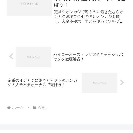
ぼう！
定番のオンカジで遊ぶのに飽きたならオ
ンカジ酒場でクセの強いオンカジを探
し、入金不要ボーナスを使って無料プレ
イをしてみるとよいかもしれません。海
外サイトのように入金不要ボーナスがも
らえないということもないですし、マン
ネリ化したオンカジライフを打破するき
っかけとして入金不要ボーナスを活用し
ましょう。
ハイローオーストラリア全キャッシュバ
ックを徹底解説！
定番のオンカジに飽きたらクセ強オンカ
ジの入金不要ボーナスで遊ぼう！
ホーム
金融